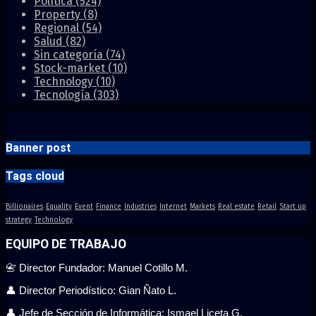
Política
(524)
Property
(8)
Regional
(54)
Salud
(82)
Sin categoría
(74)
Stock-market
(10)
Technology
(10)
Tecnología
(303)
Banner post
Tags cloud
Billionaires
Equality
Event
Finance
Industries
Internet
Markets
Real estate
Retail
Start up
strategy
Technology
EQUIPO DE TRABAJO
📇 Director Fundador: Manuel Cotillo M.
👤 Director Periodístico: Gian Ñato L.
👤 Jefe de Sección de Informática: Ismael Liceta G.