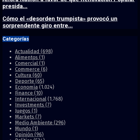
presida...
Cómo el «desorden trumpista» provocó un
sorprendente giro entre...
Categorías
Actualidad
(698)
Alimentos
(1)
Comercial
(1)
Commerce
(6)
Cultura
(60)
Deporte
(65)
Economía
(1.024)
Finance
(10)
Internacional
(1.768)
Investments
(7)
Juegos
(1)
Markets
(7)
Medio Ambiente
(296)
Mundo
(1)
Opinión
(96)