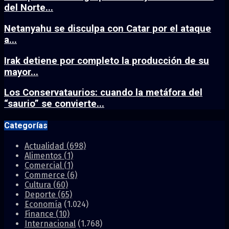
del Norte...
Netanyahu se disculpa con Catar por el ataque
a...
Irak detiene por completo la producción de su
mayor...
Los Conservataurios: cuando la metáfora del
“saurio” se convierte...
Categorías
Actualidad
(698)
Alimentos
(1)
Comercial
(1)
Commerce
(6)
Cultura
(60)
Deporte
(65)
Economía
(1.024)
Finance
(10)
Internacional
(1.768)