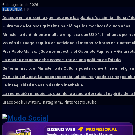
6 de agosto de 2026
TENDENCIA
Descubren la proteína que hace que las plantas “se sientan llenas” d
El drama de los osos grizzly: una bióloga los monitoreó cinco años…
Ministerio de Ambiente multa a empresa con USD 1.1 millones por ve
Volcán de Fuego seguirá en actividad al menos 72 horas en Guatema
Pier Paolo Marzo: ¿Qué nos muestra el Gabinete Fujimori – Galarret
La cocina peruana debe convertirse en una política de Estado
Señor ministro: el Ministerio de Cultura puede convertirse en el gra
En el día del Juez: La independencia judicial no puede ser negociabl
La inseguridad no es un destino inevitable
La reelección encubierta, cuando la astucia derrota al espíritu de la 
Facebook
Twitter
Instagram
Pinterest
Youtube
DISEÑO WEB
PROFESIONAL
HOSTING SSD
CRM & DASHBOARD
CORREO
CORPORATIVO
SÚPER RÁPIDO
A MEDIDA
Desd
Vende más por internet · Rápida · Moderna