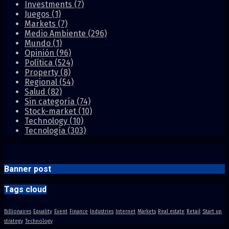
Investments
(7)
Juegos
(1)
Markets
(7)
Medio Ambiente
(296)
Mundo
(1)
Opinión
(96)
Política
(524)
Property
(8)
Regional
(54)
Salud
(82)
Sin categoría
(74)
Stock-market
(10)
Technology
(10)
Tecnología
(303)
Banner post
Tags cloud
Billionaires
Equality
Event
Finance
Industries
Internet
Markets
Real estate
Retail
Start up
strategy
Technology