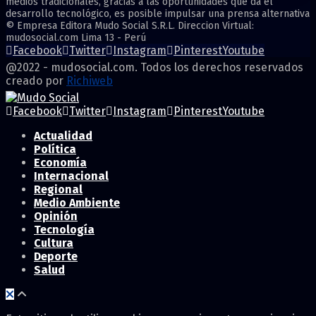
medios tradicionales, gracias a las oportunidades que da el
desarrollo tecnológico, es posible impulsar una prensa alternativa
© Empresa Editora Mudo Social S.R.L. Direccion Virtual:
mudosocial.com Lima 13 - Perú
Facebook
Twitter
Instagram
Pinterest
Youtube
@2022 - mudosocial.com. Todos los derechos reservados
creado por
Richiweb
Facebook
Twitter
Instagram
Pinterest
Youtube
Actualidad
Política
Economía
Internacional
Regional
Medio Ambiente
Opinión
Tecnología
Cultura
Deporte
Salud