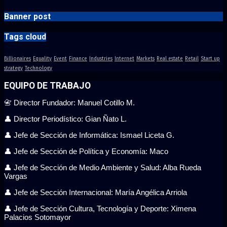
Banner post
Tags cloud
Billionaires
Equality
Event
Finance
Industries
Internet
Markets
Real estate
Retail
Start up
strategy
Technology
EQUIPO DE TRABAJO
📇 Director Fundador: Manuel Cotillo M.
👤 Director Periodístico: Gian Ñato L.
👤 Jefe de Sección de Informática: Ismael Liceta G.
👤 Jefe de Sección de Política y Economía: Maco
👤 Jefe de Sección de Medio Ambiente y Salud: Alba Rueda
Vargas
👤 Jefe de Sección Internacional: María Angélica Arriola
👤 Jefe de Sección Cultura, Tecnología y Deporte: Ximena
Palacios Sotomayor