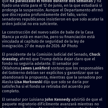
que
ha paralizado el fondo durante dos semanas
y ha
fijado una vista para el 12 de junio, en la que estudiará si
prolonga la suspensión. Aunque el Departamento afirmó
que discrepaba profundamente del fallo, varios
senadores republicanos insistieron en que solo acatar la
orden judicial no era suficiente.
La construcción del nuevo salón de baile de la Casa
Blanca ya está en marcha, pero su financiación está
vinculada al capítulo de seguridad de la ley de
inmigración. 27 de mayo de 2026. AP Photo
El presidente de la Comisión Judicial del Senado,
Chuck
Grassley
, afirmó que Trump debía dejar claro que el
fondo no seguiría adelante. El senador por
Oklahoma
James Lankford
sostuvo que los responsables
del Gobierno debían ser explícitos y garantizar que se
abandonará la propuesta, mientras que la senadora por
Alaska
Lisa Murkowski
dijo que solo se daría por
satisfecha si el fondo se retiraba del acuerdo por
completo.
El senador por Luisiana
John Kennedy
advirtió de que el
paquete migratorio difícilmente avanzará mientras no