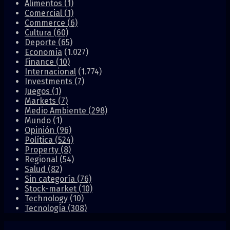
Alimentos
(1)
Comercial
(1)
Commerce
(6)
Cultura
(60)
Deporte
(65)
Economía
(1.027)
Finance
(10)
Internacional
(1.774)
Investments
(7)
Juegos
(1)
Markets
(7)
Medio Ambiente
(298)
Mundo
(1)
Opinión
(96)
Política
(524)
Property
(8)
Regional
(54)
Salud
(82)
Sin categoría
(76)
Stock-market
(10)
Technology
(10)
Tecnología
(308)