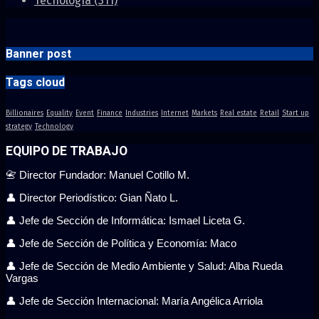
Tecnología
(311)
Banner post
Tags cloud
Billionaires
Equality
Event
Finance
Industries
Internet
Markets
Real estate
Retail
Start up
strategy
Technology
EQUIPO DE TRABAJO
📇 Director Fundador: Manuel Cotillo M.
👤 Director Periodístico: Gian Ñato L.
👤 Jefe de Sección de Informática: Ismael Liceta G.
👤 Jefe de Sección de Política y Economía: Maco
👤 Jefe de Sección de Medio Ambiente y Salud: Alba Rueda
Vargas
👤 Jefe de Sección Internacional: María Angélica Arriola