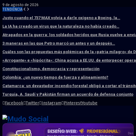
9 de agosto de 2026
TENDENCIA
Justo cuando el 737 MAX volvía a darle oxígeno a Boeing, la…
La IA ha creado un virus que la naturaleza no había creado…
Atrapados en la guerra: los soldados heridos que Rusia vuelve a env
3 maneras en las que Petro marcó un antes y un después…
Cuáles son las propuestas más polémicas de la «patria milagro» de 
«Arrogante» e «hipócrita»: China acusa a EE.UU. de entorpecer ope
Constitucionalismo, democracia y representación
Colombia: ¿un nuevo tiempo de fuerza y alineamiento?
Catamarca: un devastador incendio forestal obligó a cortar el tránsit
Turquía, A. Saudí y Pakistán firman un acuerdo de defensa conjunto
Facebook
Twitter
Instagram
Pinterest
Youtube
DISEÑO WEB
PROFESIONAL
HOSTING SSD
CRM & DASHBOARD
CORREO
CORPORATIVO
SÚPER RÁPIDO
A MEDIDA
Desd
Vende más por internet · Rápida · Moderna