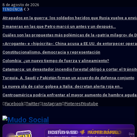
8 de agosto de 2026
TENDENCIA
Atrapados en la guerra: los soldados heridos que Rusia vuelve a env
3 maneras en las que Petro marcó un antes y un después…
Cuáles son las propuestas más polémicas de la «patria milagro» de 
«Arrogante» e «hipócrita»: China acusa a EE.UU. de entorpecer ope
Constitucionalismo, democracia y representación
Colombia: ¿un nuevo tiempo de fuerza y alineamiento?
Catamarca: un devastador incendio forestal obligó a cortar el tránsit
Turquía, A. Saudí y Pakistán firman un acuerdo de defensa conjunto
La nueva ola de calor golpea a Italia: decretan alerta roja en…
Centroamérica podría enfrentar el mayor aumento de hambre aguda 
Facebook
Twitter
Instagram
Pinterest
Youtube
DISEÑO WEB
PROFESIONAL
HOSTING SSD
CRM & DASHBOARD
CORREO
CORPORATIVO
SÚPER RÁPIDO
A MEDIDA
Desd
Vende más por internet · Rápida · Moderna