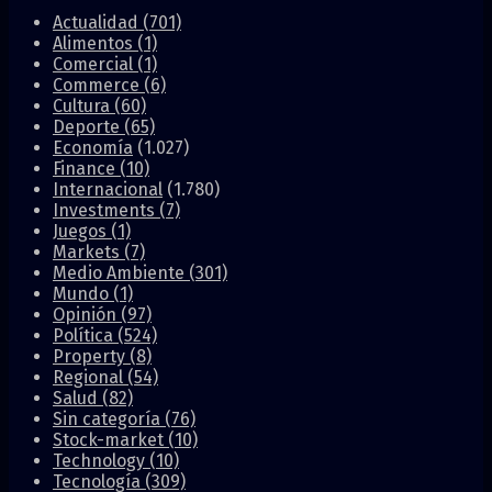
Actualidad
(701)
Alimentos
(1)
Comercial
(1)
Commerce
(6)
Cultura
(60)
Deporte
(65)
Economía
(1.027)
Finance
(10)
Internacional
(1.780)
Investments
(7)
Juegos
(1)
Markets
(7)
Medio Ambiente
(301)
Mundo
(1)
Opinión
(97)
Política
(524)
Property
(8)
Regional
(54)
Salud
(82)
Sin categoría
(76)
Stock-market
(10)
Technology
(10)
Tecnología
(309)