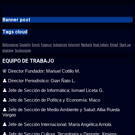
Banner post
Tags cloud
Billionaires
Equality
Event
Finance
Industries
Internet
Markets
Real estate
Retail
Start up
strategy
Technology
EQUIPO DE TRABAJO
📇 Director Fundador: Manuel Cotillo M.
👤 Director Periodístico: Gian Ñato L.
👤 Jefe de Sección de Informática: Ismael Liceta G.
👤 Jefe de Sección de Política y Economía: Maco
👤 Jefe de Sección de Medio Ambiente y Salud: Alba Rueda
Vargas
👤 Jefe de Sección Internacional: María Angélica Arriola
👤 Jefe de Sección Cultura, Tecnología y Deporte: Ximena