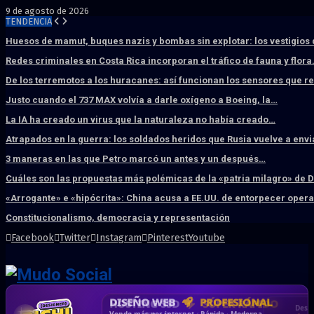
9 de agosto de 2026
TENDENCIA
Huesos de mamut, buques nazis y bombas sin explotar: los vestigios
Redes criminales en Costa Rica incorporan el tráfico de fauna y flor
De los terremotos a los huracanes: así funcionan los sensores que 
Justo cuando el 737 MAX volvía a darle oxígeno a Boeing, la…
La IA ha creado un virus que la naturaleza no había creado…
Atrapados en la guerra: los soldados heridos que Rusia vuelve a env
3 maneras en las que Petro marcó un antes y un después…
Cuáles son las propuestas más polémicas de la «patria milagro» de 
«Arrogante» e «hipócrita»: China acusa a EE.UU. de entorpecer ope
Constitucionalismo, democracia y representación
Facebook
Twitter
Instagram
Pinterest
Youtube
DISEÑO WEB
PROFESIONAL
HOSTING SSD
CRM & DASHBOARD
CORREO
CORPORATIVO
SÚPER RÁPIDO
A MEDIDA
Desd
Vende más por internet · Rápida · Moderna