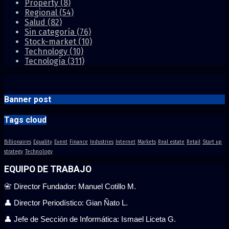
Property
(8)
Regional
(54)
Salud
(82)
Sin categoría
(76)
Stock-market
(10)
Technology
(10)
Tecnología
(311)
Banner post
Tags cloud
Billionaires
Equality
Event
Finance
Industries
Internet
Markets
Real estate
Retail
Start up
strategy
Technology
EQUIPO DE TRABAJO
📇 Director Fundador: Manuel Cotillo M.
👤 Director Periodístico: Gian Ñato L.
👤 Jefe de Sección de Informática: Ismael Liceta G.