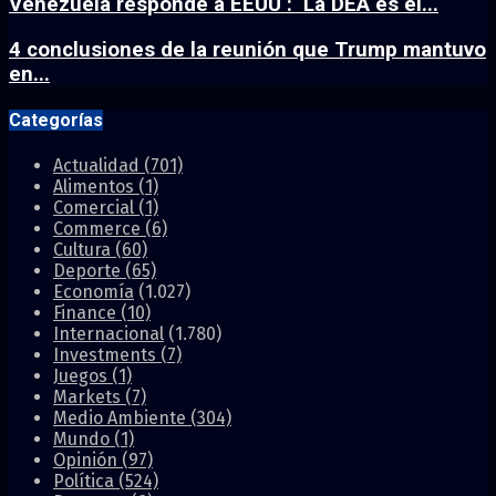
Venezuela responde a EEUU : ‘La DEA es el...
4 conclusiones de la reunión que Trump mantuvo
en...
Categorías
Actualidad
(701)
Alimentos
(1)
Comercial
(1)
Commerce
(6)
Cultura
(60)
Deporte
(65)
Economía
(1.027)
Finance
(10)
Internacional
(1.780)
Investments
(7)
Juegos
(1)
Markets
(7)
Medio Ambiente
(304)
Mundo
(1)
Opinión
(97)
Política
(524)