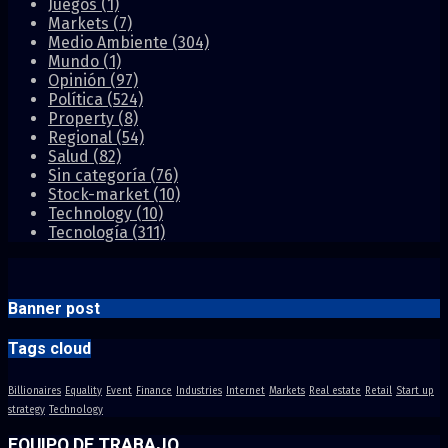
Juegos
(1)
Markets
(7)
Medio Ambiente
(304)
Mundo
(1)
Opinión
(97)
Política
(524)
Property
(8)
Regional
(54)
Salud
(82)
Sin categoría
(76)
Stock-market
(10)
Technology
(10)
Tecnología
(311)
Banner post
Tags cloud
Billionaires
Equality
Event
Finance
Industries
Internet
Markets
Real estate
Retail
Start up
strategy
Technology
EQUIPO DE TRABAJO