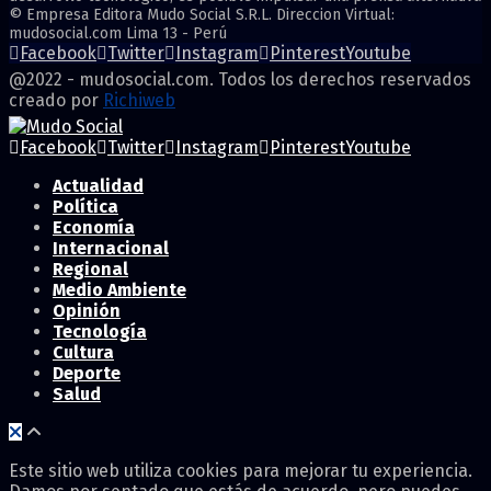
© Empresa Editora Mudo Social S.R.L. Direccion Virtual:
mudosocial.com Lima 13 - Perú
Facebook
Twitter
Instagram
Pinterest
Youtube
@2022 - mudosocial.com. Todos los derechos reservados
creado por
Richiweb
Facebook
Twitter
Instagram
Pinterest
Youtube
Actualidad
Política
Economía
Internacional
Regional
Medio Ambiente
Opinión
Tecnología
Cultura
Deporte
Salud
Este sitio web utiliza cookies para mejorar tu experiencia.