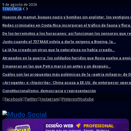
9 de agosto de 2026
TENDENCIA
Huesos de mamut, buques nazis y bombas sin explotar: los vestigios
Redes criminales en Costa Rica incorporan el tráfico de fauna y flor
De los terremotos a los huracanes: así funcionan los sensores que 
Justo cuando el 737 MAX volvía a darle oxígeno a Boeing, la…
La IA ha creado un virus que la naturaleza no había creado…
Atrapados en la guerra: los soldados heridos que Rusia vuelve a env
3 maneras en las que Petro marcó un antes y un después…
Cuáles son las propuestas más polémicas de la «patria milagro» de 
«Arrogante» e «hipócrita»: China acusa a EE.UU. de entorpecer ope
Constitucionalismo, democracia y representación
Facebook
Twitter
Instagram
Pinterest
Youtube
DISEÑO WEB
PROFESIONAL
HOSTING SSD
CRM & DASHBOARD
CORREO
CORPORATIVO
SÚPER RÁPIDO
A MEDIDA
Desd
Vende más por internet · Rápida · Moderna