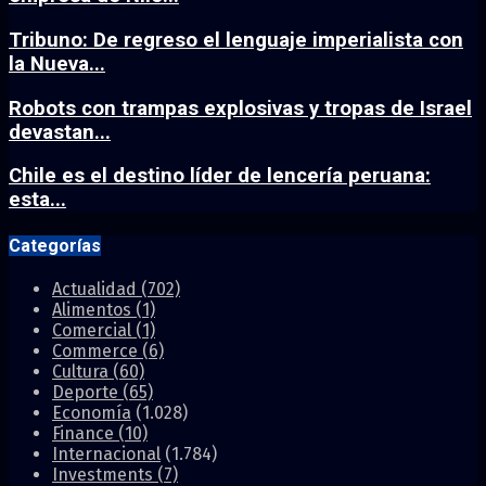
Tribuno: De regreso el lenguaje imperialista con
la Nueva...
Robots con trampas explosivas y tropas de Israel
devastan...
Chile es el destino líder de lencería peruana:
esta...
Categorías
Actualidad
(702)
Alimentos
(1)
Comercial
(1)
Commerce
(6)
Cultura
(60)
Deporte
(65)
Economía
(1.028)
Finance
(10)
Internacional
(1.784)
Investments
(7)