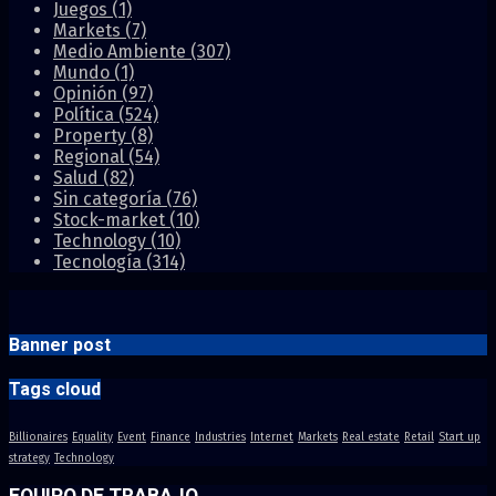
Juegos
(1)
Markets
(7)
Medio Ambiente
(307)
Mundo
(1)
Opinión
(97)
Política
(524)
Property
(8)
Regional
(54)
Salud
(82)
Sin categoría
(76)
Stock-market
(10)
Technology
(10)
Tecnología
(314)
Banner post
Tags cloud
Billionaires
Equality
Event
Finance
Industries
Internet
Markets
Real estate
Retail
Start up
strategy
Technology