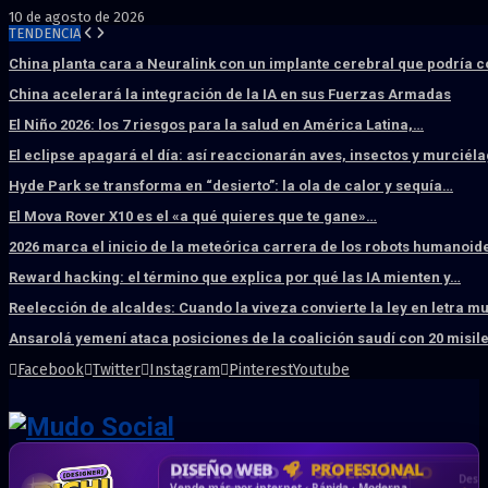
10 de agosto de 2026
TENDENCIA
China planta cara a Neuralink con un implante cerebral que podría 
China acelerará la integración de la IA en sus Fuerzas Armadas
El Niño 2026: los 7 riesgos para la salud en América Latina,…
El eclipse apagará el día: así reaccionarán aves, insectos y murciél
Hyde Park se transforma en “desierto”: la ola de calor y sequía…
El Mova Rover X10 es el «a qué quieres que te gane»…
2026 marca el inicio de la meteórica carrera de los robots humanoid
Reward hacking: el término que explica por qué las IA mienten y…
Reelección de alcaldes: Cuando la viveza convierte la ley en letra m
Ansarolá yemení ataca posiciones de la coalición saudí con 20 misil
Facebook
Twitter
Instagram
Pinterest
Youtube
DISEÑO WEB
PROFESIONAL
HOSTING SSD
CRM & DASHBOARD
CORREO
CORPORATIVO
SÚPER RÁPIDO
A MEDIDA
Desd
Vende más por internet · Rápida · Moderna