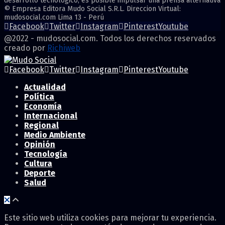
desarrollo tecnológico, es posible impulsar una prensa alternativa
© Empresa Editora Mudo Social S.R.L. Direccion Virtual:
mudosocial.com Lima 13 - Perú
Facebook
Twitter
Instagram
Pinterest
Youtube
@2022 - mudosocial.com. Todos los derechos reservados
creado por
Richiweb
Facebook
Twitter
Instagram
Pinterest
Youtube
Actualidad
Política
Economía
Internacional
Regional
Medio Ambiente
Opinión
Tecnología
Cultura
Deporte
Salud
Este sitio web utiliza cookies para mejorar tu experiencia.