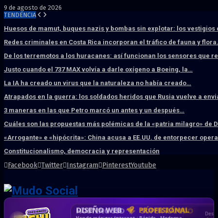
9 de agosto de 2026
TENDENCIA
Huesos de mamut, buques nazis y bombas sin explotar: los vestigios
Redes criminales en Costa Rica incorporan el tráfico de fauna y flor
De los terremotos a los huracanes: así funcionan los sensores que 
Justo cuando el 737 MAX volvía a darle oxígeno a Boeing, la…
La IA ha creado un virus que la naturaleza no había creado…
Atrapados en la guerra: los soldados heridos que Rusia vuelve a env
3 maneras en las que Petro marcó un antes y un después…
Cuáles son las propuestas más polémicas de la «patria milagro» de 
«Arrogante» e «hipócrita»: China acusa a EE.UU. de entorpecer ope
Constitucionalismo, democracia y representación
Facebook
Twitter
Instagram
Pinterest
Youtube
DISEÑO WEB
PROFESIONAL
HOSTING SSD
CRM & DASHBOARD
CORREO
CORPORATIVO
SÚPER RÁPIDO
A MEDIDA
Desd
Vende más por internet · Rápida · Moderna