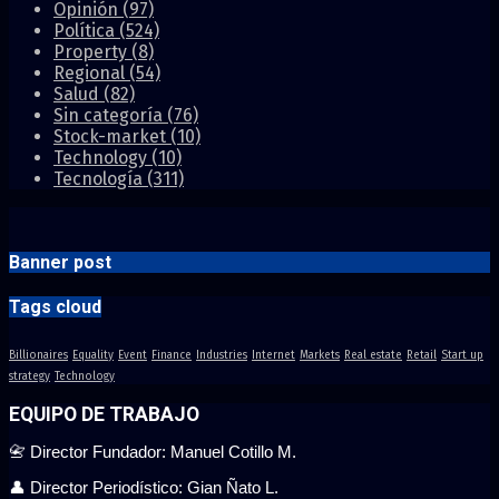
Opinión
(97)
Política
(524)
Property
(8)
Regional
(54)
Salud
(82)
Sin categoría
(76)
Stock-market
(10)
Technology
(10)
Tecnología
(311)
Banner post
Tags cloud
Billionaires
Equality
Event
Finance
Industries
Internet
Markets
Real estate
Retail
Start up
strategy
Technology
EQUIPO DE TRABAJO
📇 Director Fundador: Manuel Cotillo M.
👤 Director Periodístico: Gian Ñato L.