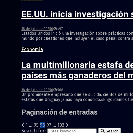
EE.UU. inicia investigación
18 de julio de 2025
0
497
Estados Unidos inició una investigación sobre prácticas c
mundo por cuestiones que incluyen el caso penal contra su e
Economía
La multimillonaria estafa d
países más ganaderos del
18 de julio de 2025
0
568
Un prominente empresario que se suicida, cientos de mill
estafas que Uruguay jamás haya conocido.«Engordamos tus ah
Paginación de entradas
1
…
95
96
97
…
103
Search for:
Search