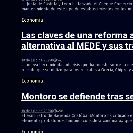
La Junta de Castilla y León ha lanzado el Cheque Comercio 
mantenimiento de este tipo de establecimientos en los munic
Economía
Las claves de una reforma 
alternativa al MEDE y sus 
18 de julio de 2025
0
543
La nueva herramienta anticrisis que ha puesto sobre la m
rescate que se utilizó para los rescates a Grecia, Chipre y 
Economía
Montoro se defiende tras s
18 de julio de 2025
0
498
El exministro de Hacienda Cristóbal Montoro ha criticado e
elemento probatorio». También considera «anómalo» que la i
Economía