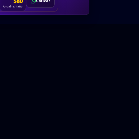
Cotizar
$80
Solicitar
Hablemos
Cotizar
ón
Anual · x 1 año