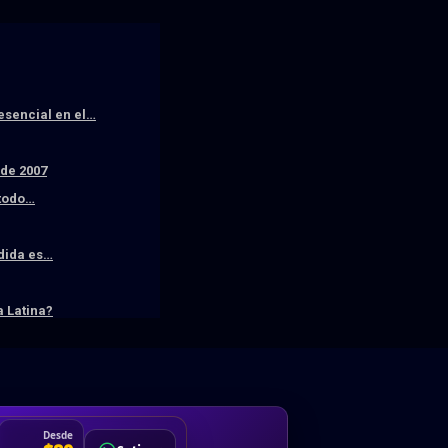
resencial en el…
sde 2007
 todo…
edida es…
 Latina?
DA
Desde