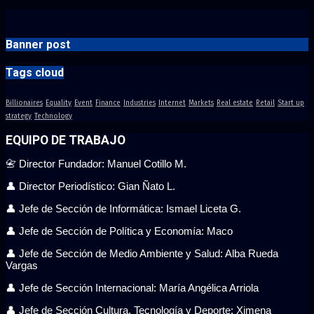
Banner post
Tags cloud
Billionaires
Equality
Event
Finance
Industries
Internet
Markets
Real estate
Retail
Start up
strategy
Technology
EQUIPO DE TRABAJO
📇 Director Fundador: Manuel Cotillo M.
👤 Director Periodístico: Gian Ñato L.
👤 Jefe de Sección de Informática: Ismael Liceta G.
👤 Jefe de Sección de Política y Economía: Maco
👤 Jefe de Sección de Medio Ambiente y Salud: Alba Rueda
Vargas
👤 Jefe de Sección Internacional: María Angélica Arriola
👤 Jefe de Sección Cultura, Tecnología y Deporte: Ximena