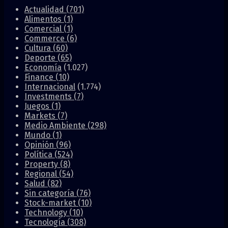
Actualidad
(701)
Alimentos
(1)
Comercial
(1)
Commerce
(6)
Cultura
(60)
Deporte
(65)
Economía
(1.027)
Finance
(10)
Internacional
(1.774)
Investments
(7)
Juegos
(1)
Markets
(7)
Medio Ambiente
(298)
Mundo
(1)
Opinión
(96)
Política
(524)
Property
(8)
Regional
(54)
Salud
(82)
Sin categoría
(76)
Stock-market
(10)
Technology
(10)
Tecnología
(308)