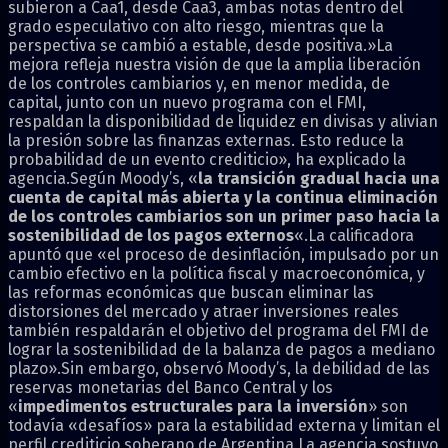
subieron a Caa1, desde Caa3, ambas notas dentro del
grado especulativo con alto riesgo, mientras que la
perspectiva se cambió a estable, desde positiva.»La
mejora refleja nuestra visión de que la amplia liberación
de los controles cambiarios y, en menor medida, de
capital, junto con un nuevo programa con el FMI,
respaldan la disponibilidad de liquidez en divisas y alivian
la presión sobre las finanzas externas. Esto reduce la
probabilidad de un evento crediticio», ha explicado la
agencia.Según Moody’s, «
la transición gradual hacia una
cuenta de capital más abierta y la continua eliminación
de los controles cambiarios son un primer paso hacia la
sostenibilidad de los pagos externos
«.La calificadora
apuntó que «el proceso de desinflación, impulsado por un
cambio efectivo en la política fiscal y macroeconómica, y
las reformas económicas que buscan eliminar las
distorsiones del mercado y atraer inversiones reales
también respaldarán el objetivo del programa del FMI de
lograr la sostenibilidad de la balanza de pagos a mediano
plazo».Sin embargo, observó Moody’s, la debilidad de las
reservas monetarias del Banco Central y los
«
impedimentos estructurales para la inversión
» son
todavía «desafíos» para la estabilidad externa y limitan el
perfil crediticio soberano de Argentina.La agencia sostuvo