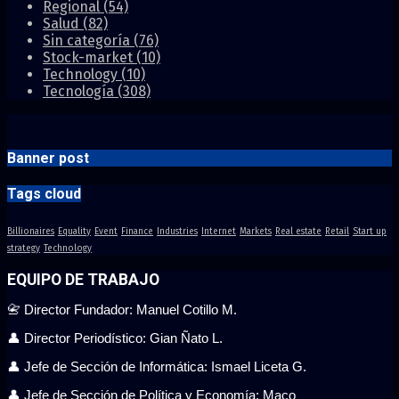
Regional
(54)
Salud
(82)
Sin categoría
(76)
Stock-market
(10)
Technology
(10)
Tecnología
(308)
Banner post
Tags cloud
Billionaires
Equality
Event
Finance
Industries
Internet
Markets
Real estate
Retail
Start up
strategy
Technology
EQUIPO DE TRABAJO
📇 Director Fundador: Manuel Cotillo M.
👤 Director Periodístico: Gian Ñato L.
👤 Jefe de Sección de Informática: Ismael Liceta G.
👤 Jefe de Sección de Política y Economía: Maco