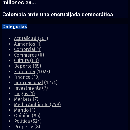
millones en...
Colombia ante una encrucijada democrática
Categorías
Actualidad
(701)
Alimentos
(1)
Comercial
(1)
Commerce
(6)
Cultura
(60)
Deporte
(65)
Economía
(1.027)
Finance
(10)
Internacional
(1.774)
Investments
(7)
Juegos
(1)
Markets
(7)
Medio Ambiente
(298)
Mundo
(1)
Opinión
(96)
Política
(524)
Property
(8)