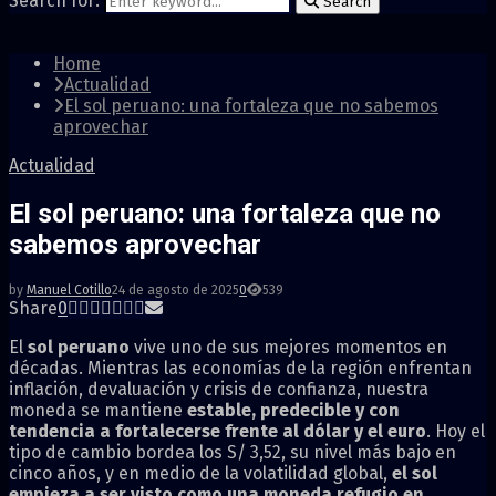
Search for:
Search
Home
Actualidad
El sol peruano: una fortaleza que no sabemos
aprovechar
Actualidad
El sol peruano: una fortaleza que no
sabemos aprovechar
by
Manuel Cotillo
24 de agosto de 2025
0
539
Share
0
El
sol peruano
vive uno de sus mejores momentos en
décadas. Mientras las economías de la región enfrentan
inflación, devaluación y crisis de confianza, nuestra
moneda se mantiene
estable, predecible y con
tendencia a fortalecerse frente al dólar y el euro
. Hoy el
tipo de cambio bordea los S/ 3,52, su nivel más bajo en
cinco años, y en medio de la volatilidad global,
el sol
empieza a ser visto como una moneda refugio en