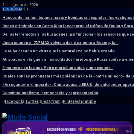
9 de agosto de 2026
TENDENCIA
Huesos de mamut, buques nazis y bombas sin explotar: los vestigios
Redes criminales en Costa Rica incorporan el tráfico de fauna y flor
De los terremotos a los huracanes: así funcionan los sensores que 
Justo cuando el 737 MAX volvía a darle oxígeno a Boeing, la…
La IA ha creado un virus que la naturaleza no había creado…
Atrapados en la guerra: los soldados heridos que Rusia vuelve a env
3 maneras en las que Petro marcó un antes y un después…
Cuáles son las propuestas más polémicas de la «patria milagro» de 
«Arrogante» e «hipócrita»: China acusa a EE.UU. de entorpecer ope
Constitucionalismo, democracia y representación
Facebook
Twitter
Instagram
Pinterest
Youtube
DISEÑO WEB
PROFESIONAL
HOSTING SSD
CRM & DASHBOARD
CORREO
CORPORATIVO
SÚPER RÁPIDO
A MEDIDA
Desd
Vende más por internet · Rápida · Moderna