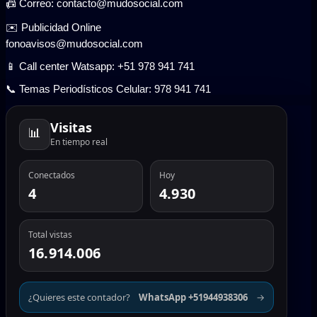
📠 Correo: contacto@mudosocial.com
✉️ Publicidad Online
fonoavisos@mudosocial.com
📱 Call center Watsapp: +51 978 941 741
📞 Temas Periodísticos Celular: 978 941 741
Visitas
📊
En tiempo real
Conectados
Hoy
4
4.930
Total vistas
16.914.006
¿Quieres este contador?
WhatsApp +51944938306
→