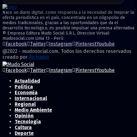
Nace un diario digital, como respuesta a la necesidad de mejorar la
oferta periodística en el país, concentrada en un oligopolio de
medios tradicionales, gracias a las oportunidades que da el
desarrollo tecnológico, es posible impulsar una prensa alternativa
© Empresa Editora Mudo Social S.R.L. Direccion Virtual:
mudosocial.com Lima 13 - Perú
Facebook
Twitter
Instagram
Pinterest
Youtube
@2022 - mudosocial.com. Todos los derechos reservados
creado por
Richiweb
Facebook
Twitter
Instagram
Pinterest
Youtube
Actualidad
Política
Economía
Internacional
Regional
Medio Ambiente
Opinión
Tecnología
Cultura
Deporte