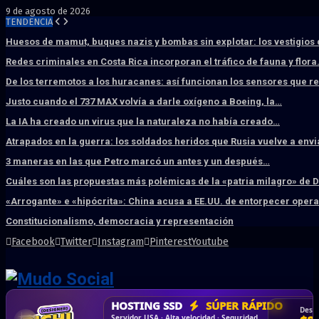
9 de agosto de 2026
TENDENCIA
Huesos de mamut, buques nazis y bombas sin explotar: los vestigios
Redes criminales en Costa Rica incorporan el tráfico de fauna y flor
De los terremotos a los huracanes: así funcionan los sensores que 
Justo cuando el 737 MAX volvía a darle oxígeno a Boeing, la…
La IA ha creado un virus que la naturaleza no había creado…
Atrapados en la guerra: los soldados heridos que Rusia vuelve a env
3 maneras en las que Petro marcó un antes y un después…
Cuáles son las propuestas más polémicas de la «patria milagro» de 
«Arrogante» e «hipócrita»: China acusa a EE.UU. de entorpecer ope
Constitucionalismo, democracia y representación
Facebook
Twitter
Instagram
Pinterest
Youtube
DISEÑO WEB
PROFESIONAL
HOSTING SSD
CRM & DASHBOARD
CORREO
CORPORATIVO
SÚPER RÁPIDO
A MEDIDA
Desd
Vende más por internet · Rápida · Moderna