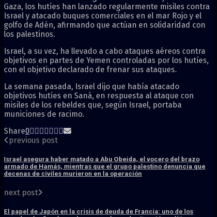
Gaza, los hutíes han lanzado regularmente misiles contra
Israel y atacado buques comerciales en el mar Rojo y el
golfo de Adén, afirmando que actúan en solidaridad con
los palestinos.
Israel, a su vez, ha llevado a cabo ataques aéreos contra
objetivos en partes de Yemen controladas por los hutíes,
con el objetivo declarado de frenar sus ataques.
La semana pasada, Israel dijo que había atacado
objetivos hutíes en Saná, en respuesta al ataque con
misiles de los rebeldes que, según Israel, portaba
municiones de racimo.
Share
0
previous post
Israel asegura haber matado a Abu Obeida, el vocero del brazo
armado de Hamás, mientras que el grupo palestino denuncia que
decenas de civiles murieron en la operación
next post
El papel de Japón en la crisis de deuda de Francia: uno de los