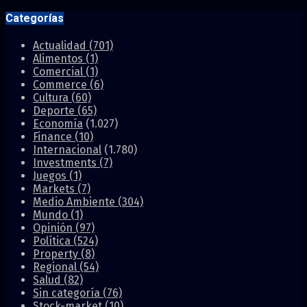
Categorías
Actualidad
(701)
Alimentos
(1)
Comercial
(1)
Commerce
(6)
Cultura
(60)
Deporte
(65)
Economía
(1.027)
Finance
(10)
Internacional
(1.780)
Investments
(7)
Juegos
(1)
Markets
(7)
Medio Ambiente
(304)
Mundo
(1)
Opinión
(97)
Política
(524)
Property
(8)
Regional
(54)
Salud
(82)
Sin categoría
(76)
Stock-market
(10)