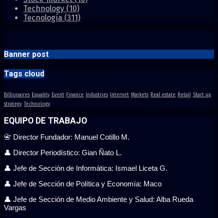
Technology
(10)
Tecnología
(311)
Banner post
Tags cloud
Billionaires
Equality
Event
Finance
Industries
Internet
Markets
Real estate
Retail
Start up
strategy
Technology
EQUIPO DE TRABAJO
📇 Director Fundador: Manuel Cotillo M.
👤 Director Periodístico: Gian Ñato L.
👤 Jefe de Sección de Informática: Ismael Liceta G.
👤 Jefe de Sección de Política y Economía: Maco
👤 Jefe de Sección de Medio Ambiente y Salud: Alba Rueda
Vargas