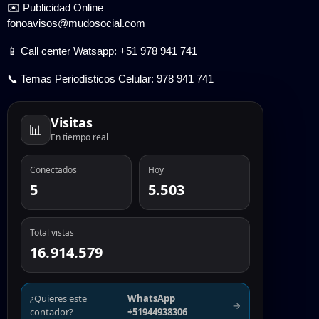
✉️ Publicidad Online
fonoavisos@mudosocial.com
📱 Call center Watsapp: +51 978 941 741
📞 Temas Periodísticos Celular: 978 941 741
Visitas
📊
En tiempo real
Conectados
Hoy
5
5.503
Total vistas
16.914.579
¿Quieres este
WhatsApp
→
contador?
+51944938306