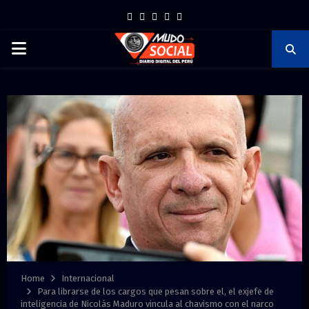
F
T
I
P
Y
a
w
n
i
o
P
c
i
s
n
u
e
t
t
t
t
R
b
t
a
e
u
I
o
e
g
r
b
o
r
r
e
e
M
k
a
s
m
t
A
R
Y
Home
Internacional
Para librarse de los cargos que pesan sobre el, el exjefe de
inteligencia de Nicolás Maduro vincula al chavismo con el narco