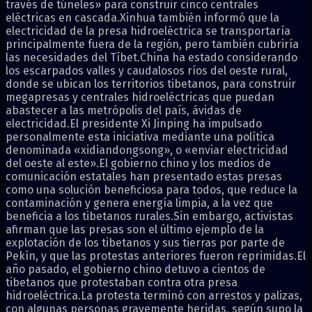
través de túneles» para construir cinco centrales
eléctricas en cascada.Xinhua también informó que la
electricidad de la presa hidroeléctrica se transportaría
principalmente fuera de la región, pero también cubriría
las necesidades del Tíbet.China ha estado considerando
los escarpados valles y caudalosos ríos del oeste rural,
donde se ubican los territorios tibetanos, para construir
megapresas y centrales hidroeléctricas que puedan
abastecer a las metrópolis del país, ávidas de
electricidad.El presidente Xi Jinping ha impulsado
personalmente esta iniciativa mediante una política
denominada «xidiandongsong», o «enviar electricidad
del oeste al este».El gobierno chino y los medios de
comunicación estatales han presentado estas presas
como una solución beneficiosa para todos, que reduce la
contaminación y genera energía limpia, a la vez que
beneficia a los tibetanos rurales.Sin embargo, activistas
afirman que las presas son el último ejemplo de la
explotación de los tibetanos y sus tierras por parte de
Pekín, y que las protestas anteriores fueron reprimidas.El
año pasado, el gobierno chino detuvo a cientos de
tibetanos que protestaban contra otra presa
hidroeléctrica.La protesta terminó con arrestos y palizas,
con algunas personas gravemente heridas, según supo la