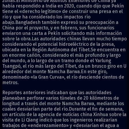
zonas.El Ministerio de Asuntos Exteriores de China ya
había respondido a India en 2020, cuando dijo que Pekín
tiene el «derecho legítimo» de construir una presa en el
río y que ha considerado los impactos río
abajo.Bangladesh también expresó su preocupación a
China por el proyecto, y en febrero, sus funcionarios
enviaron una carta a Pekín solicitando más información
sobre la obra.Las autoridades chinas llevan mucho tiempo
considerando el potencial hidroeléctrico de la presa,
ubicada en la Región Autónoma del Tíbet.Se encuentra en
un enorme cañón, considerado el más profundo y largo
del mundo, a lo largo de un tramo donde el Yarlung
Tsangpó, el río más largo del Tíbet, da un brusco giro en U
alrededor del monte Namcha Barwa.En este giro,
denominado «la Gran Curva», el río desciende cientos de
metros.
Reportes anteriores indicaban que las autoridades
planeaban perforar varios túneles de 20 kilómetros de
longitud a través del monte Namcha Barwa, mediante los
cuales desviarían parte del río.Durante el fin de semana,
un artículo de la agencia de noticias china Xinhua sobre la
visita de Li Qiang indicó que los ingenieros realizarían
trabajos de «enderezamiento» y «desviarían el agua a