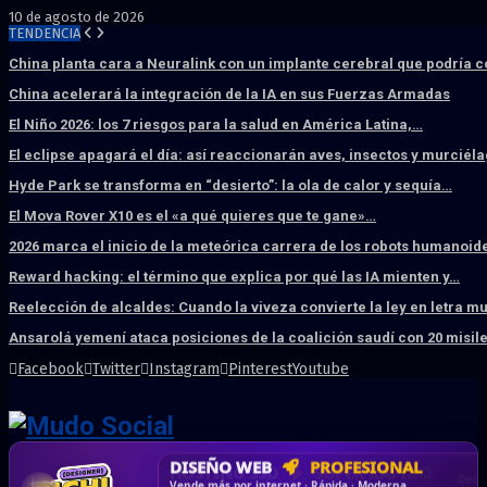
10 de agosto de 2026
TENDENCIA
China planta cara a Neuralink con un implante cerebral que podría 
China acelerará la integración de la IA en sus Fuerzas Armadas
El Niño 2026: los 7 riesgos para la salud en América Latina,…
El eclipse apagará el día: así reaccionarán aves, insectos y murciél
Hyde Park se transforma en “desierto”: la ola de calor y sequía…
El Mova Rover X10 es el «a qué quieres que te gane»…
2026 marca el inicio de la meteórica carrera de los robots humanoid
Reward hacking: el término que explica por qué las IA mienten y…
Reelección de alcaldes: Cuando la viveza convierte la ley en letra m
Ansarolá yemení ataca posiciones de la coalición saudí con 20 misil
Facebook
Twitter
Instagram
Pinterest
Youtube
DISEÑO WEB
PROFESIONAL
HOSTING SSD
CRM & DASHBOARD
CORREO
CORPORATIVO
SÚPER RÁPIDO
A MEDIDA
Desd
Vende más por internet · Rápida · Moderna