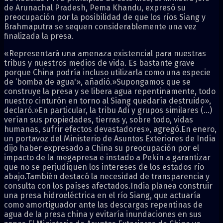
de Arunachal Pradesh, Pema Khandu, expresó su
preocupación por la posibilidad de que los ríos Siang y
Brahmaputra se sequen considerablemente una vez
finalizada la presa.
«Representará una amenaza existencial para nuestras
tribus y nuestros medios de vida. Es bastante grave
porque China podría incluso utilizarla como una especie
de ‘bomba de agua'», añadió.»Supongamos que se
construye la presa y se libera agua repentinamente, todo
nuestro cinturón en torno al Siang quedaría destruido»,
declaró.»En particular, la tribu Adi y grupos similares (…)
verían sus propiedades, tierras y, sobre todo, vidas
humanas, sufrir efectos devastadores», agregó.En enero,
un portavoz del Ministerio de Asuntos Exteriores de India
dijo haber expresado a China su preocupación por el
impacto de la megapresa e instado a Pekín a garantizar
que no se perjudiquen los intereses de los estados río
abajo.También destacó la necesidad de transparencia y
consulta con los países afectados.India planea construir
una presa hidroeléctrica en el río Siang, que actuaría
como amortiguador ante las descargas repentinas de
agua de la presa china y evitaría inundaciones en sus