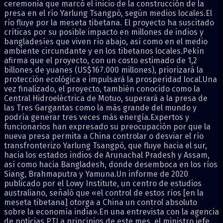
ceremonia que marcó el inicio de la construcción de la
presa en el río Yarlung Tsangpó, según medios locales.El
río fluye por la meseta tibetana. El proyecto ha suscitado
críticas por su posible impacto en millones de indios y
bangladesíes que viven río abajo, así como en el medio
ambiente circundante y en los tibetanos locales.Pekín
afirma que el proyecto, con un costo estimado de 1,2
billones de yuanes (US$167.000 millones), priorizará la
protección ecológica e impulsará la prosperidad local.Una
vez finalizado, el proyecto, también conocido como la
Central Hidroeléctrica de Motuo, superará a la presa de
las Tres Gargantas como la más grande del mundo y
podría generar tres veces más energía.Expertos y
funcionarios han expresado su preocupación por que la
nueva presa permita a China controlar o desviar el río
transfronterizo Yarlung Tsangpó, que fluye hacia el sur,
hacia los estados indios de Arunachal Pradesh y Assam,
así como hacia Bangladesh, donde desemboca en los ríos
Siang, Brahmaputra y Yamuna.Un informe de 2020
publicado por el Lowy Institute, un centro de estudios
australiano, señaló que «el control de estos ríos [en la
meseta tibetana] otorga a China un control absoluto
sobre la economía india».En una entrevista con la agencia
de noticias PTI a principios de este mes, el ministro jefe