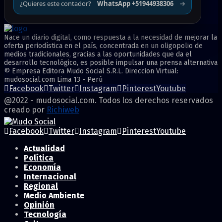
¿Quieres este contador?
WhatsApp +51944938306
→
Nace un diario digital, como respuesta a la necesidad de mejorar la
oferta periodística en el país, concentrada en un oligopolio de
medios tradicionales, gracias a las oportunidades que da el
desarrollo tecnológico, es posible impulsar una prensa alternativa
© Empresa Editora Mudo Social S.R.L. Direccion Virtual:
mudosocial.com Lima 13 - Perú
Facebook
Twitter
Instagram
Pinterest
Youtube
@2022 - mudosocial.com. Todos los derechos reservados
creado por
Richiweb
Facebook
Twitter
Instagram
Pinterest
Youtube
Actualidad
Política
Economía
Internacional
Regional
Medio Ambiente
Opinión
Tecnología