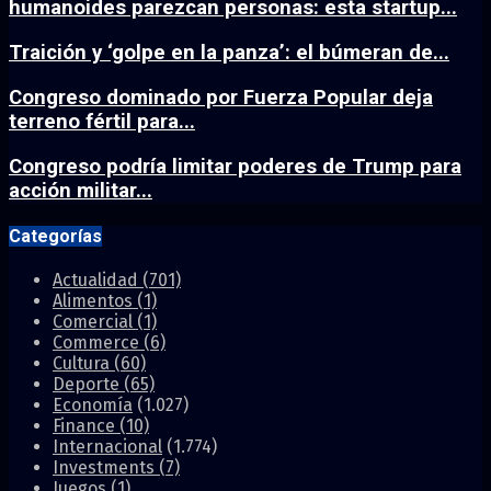
humanoides parezcan personas: esta startup...
Traición y ‘golpe en la panza’: el búmeran de...
Congreso dominado por Fuerza Popular deja
terreno fértil para...
Congreso podría limitar poderes de Trump para
acción militar...
Categorías
Actualidad
(701)
Alimentos
(1)
Comercial
(1)
Commerce
(6)
Cultura
(60)
Deporte
(65)
Economía
(1.027)
Finance
(10)
Internacional
(1.774)
Investments
(7)
Juegos
(1)