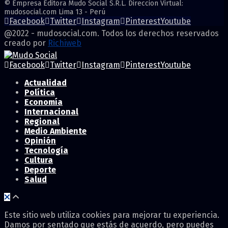
© Empresa Editora Mudo Social S.R.L. Direccion Virtual:
mudosocial.com Lima 13 - Perú
Facebook
Twitter
Instagram
Pinterest
Youtube
@2022 - mudosocial.com. Todos los derechos reservados
creado por
Richiweb
Facebook
Twitter
Instagram
Pinterest
Youtube
Actualidad
Política
Economía
Internacional
Regional
Medio Ambiente
Opinión
Tecnología
Cultura
Deporte
Salud
Este sitio web utiliza cookies para mejorar tu experiencia.
Damos por sentado que estás de acuerdo, pero puedes