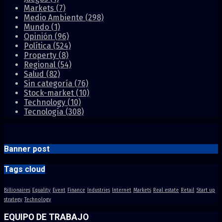
Markets
(7)
Medio Ambiente
(298)
Mundo
(1)
Opinión
(96)
Política
(524)
Property
(8)
Regional
(54)
Salud
(82)
Sin categoría
(76)
Stock-market
(10)
Technology
(10)
Tecnología
(308)
Banner post
Tags cloud
Billionaires
Equality
Event
Finance
Industries
Internet
Markets
Real estate
Retail
Start up
strategy
Technology
EQUIPO DE TRABAJO