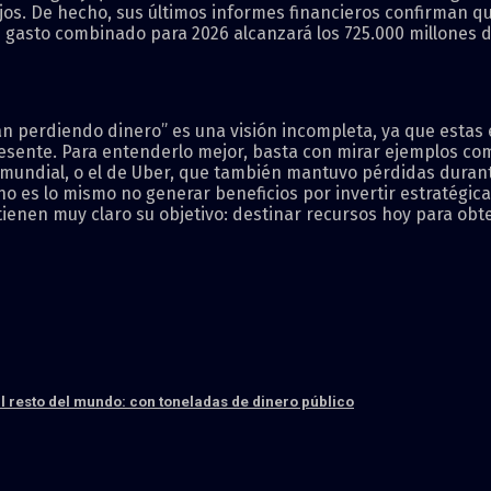
os. De hecho, sus últimos informes financieros confirman qu
asto combinado para 2026 alcanzará los 725.000 millones de 
 perdiendo dinero” es una visión incompleta, ya que estas 
l presente. Para entenderlo mejor, basta con mirar ejemplos c
mundial, o el de Uber, que también mantuvo pérdidas duran
 no es lo mismo no generar beneficios por invertir estratégi
s tienen muy claro su objetivo: destinar recursos hoy para 
l resto del mundo: con toneladas de dinero público