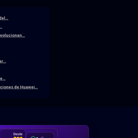
 del…
a…
revolucionan…
iar…
De…
raciones de Huawei…
DA
Desde