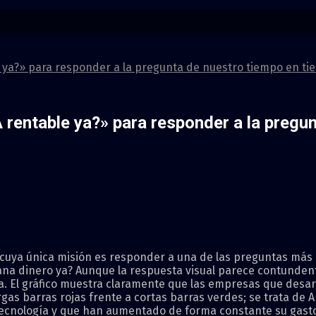
e ya?» para responder a la pregunta de nuestro tiempo en ti
A rentable ya?» para responder a la preg
?” cuya única misión es responder a una de las preguntas má
l gana dinero ya? Aunque la respuesta visual parece contundent
sa. El gráfico muestra claramente que las empresas que des
gas barras rojas frente a cortas barras verdes; se trata de
tecnología y que han aumentado de forma constante su gasto d