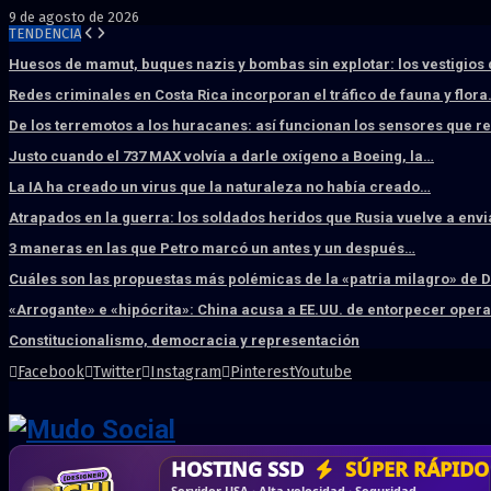
9 de agosto de 2026
TENDENCIA
Huesos de mamut, buques nazis y bombas sin explotar: los vestigios
Redes criminales en Costa Rica incorporan el tráfico de fauna y flor
De los terremotos a los huracanes: así funcionan los sensores que 
Justo cuando el 737 MAX volvía a darle oxígeno a Boeing, la…
La IA ha creado un virus que la naturaleza no había creado…
Atrapados en la guerra: los soldados heridos que Rusia vuelve a env
3 maneras en las que Petro marcó un antes y un después…
Cuáles son las propuestas más polémicas de la «patria milagro» de 
«Arrogante» e «hipócrita»: China acusa a EE.UU. de entorpecer ope
Constitucionalismo, democracia y representación
Facebook
Twitter
Instagram
Pinterest
Youtube
DISEÑO WEB
PROFESIONAL
HOSTING SSD
CRM & DASHBOARD
CORREO
CORPORATIVO
SÚPER RÁPIDO
A MEDI
Vende más por internet · Rápida · Moderna