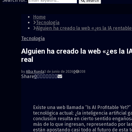
Search for:
Search
Home
Tecnología
Alguien ha creado la web «¿es la IA rentabl
Tecnología
Alguien ha creado la web «¿es la I
real
by
Alba Rueda
3 de junio de 2026
0
208
Share
0
Existe una web llamada “Is AI Profitable Yet
tecnológica actual: ¿la inteligencia artificia
conclusión resulta en cierto sentido engaño
más de lo que ingresan, representado por lar
están apostando casi todo al futuro de esta 