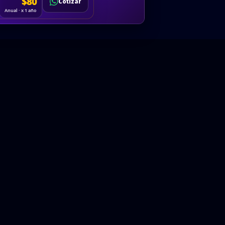
Cotizar
$80
Solicitar
Hablemos
Cotizar
ón
Anual · x 1 año