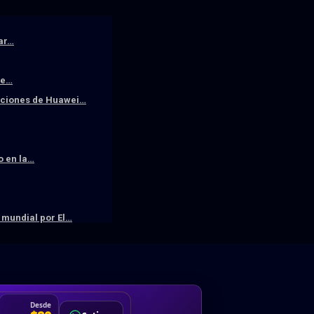
iar…
De…
raciones de Huawei…
o en la…
mundial por El…
DA
Desde