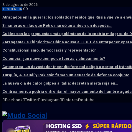
8 de agosto de 2026
TENDENCIA
Atrapados en la guerra: los soldados heridos que Rusia vuelve a env
3 maneras en las que Petro marcó un antes y un después…
Cuáles son las propuestas más polémicas de la «patria milagro» de 
«Arrogante» e «hipócrita»: China acusa a EE.UU. de entorpecer ope
Constitucionalismo, democracia y representación
Colombia: ¿un nuevo tiempo de fuerza y alineamiento?
Catamarca: un devastador incendio forestal obligó a cortar el tránsit
Turquía, A. Saudí y Pakistán firman un acuerdo de defensa conjunto
La nueva ola de calor golpea a Italia: decretan alerta roja en…
Centroamérica podría enfrentar el mayor aumento de hambre aguda 
Facebook
Twitter
Instagram
Pinterest
Youtube
DISEÑO WEB
PROFESIONAL
HOSTING SSD
CRM & DASHBOARD
CORREO
CORPORATIVO
SÚPER RÁPIDO
A MEDI
Vende más por internet · Rápida · Moderna