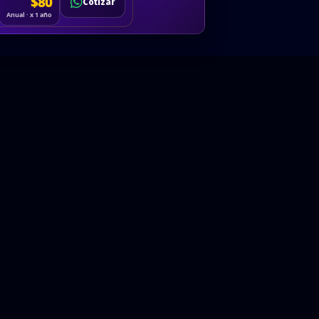
Cotizar
$80
Solicitar
Hablemos
Cotizar
ón
Anual · x 1 año