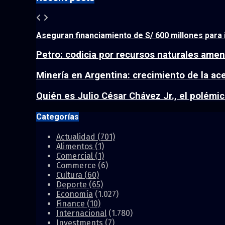
Aseguran financiamiento de S/ 600 millones para i
Petro: codicia por recursos naturales amen
Minería en Argentina: crecimiento de la acep
Quién es Julio César Chávez Jr., el polémic
Categorías
Actualidad
(701)
Alimentos
(1)
Comercial
(1)
Commerce
(6)
Cultura
(60)
Deporte
(65)
Economía
(1.027)
Finance
(10)
Internacional
(1.780)
Investments
(7)