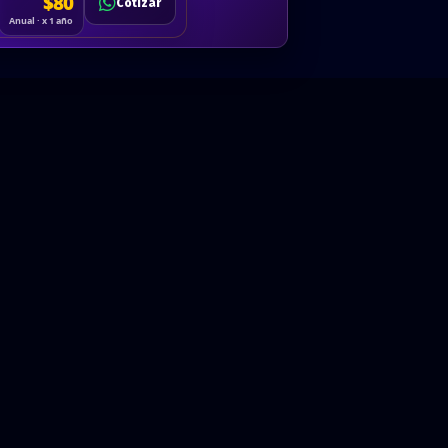
Cotizar
$80
Solicitar
Hablemos
Cotizar
ón
Anual · x 1 año