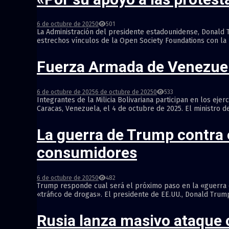
6 de octubre de 2025
0
501
La Administración del presidente estadounidense, Donald 
estrechos vínculos de la Open Society Foundations con la U
Fuerza Armada de Venezuela 
6 de octubre de 2025
6 de octubre de 2025
0
533
Integrantes de la Milicia Bolivariana participan en los eje
Caracas, Venezuela, el 4 de octubre de 2025. El ministro de
La guerra de Trump contra e
consumidores
6 de octubre de 2025
0
482
Trump responde cual será el próximo paso en la «guerra c
«tráfico de drogas». El presidente de EE.UU., Donald Trump,
Rusia lanza masivo ataque c