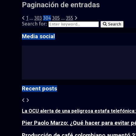
Paginación de entradas
1
…
303
304
305
…
355
Search for:
Search
Media social
Recent posts
La OCU alerta de una peligrosa estafa telefónica: e
Pier Paolo Marzo: ¿Qué hacer para evitar p
Producción de café colombiano aumentó 