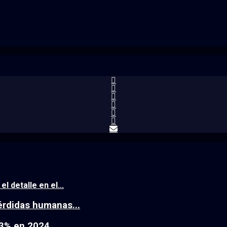
l detalle en el...
érdidas humanas...
23% en 2024