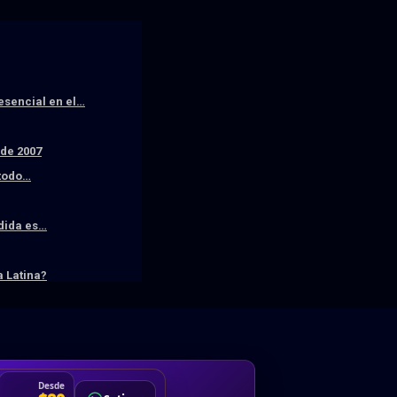
resencial en el…
sde 2007
 todo…
edida es…
 Latina?
DA
Desde