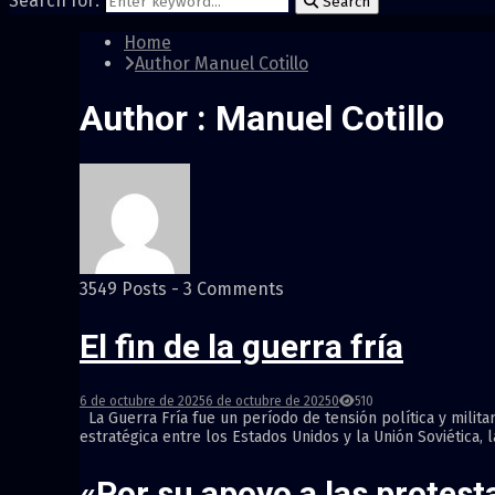
Search for:
Search
Home
Author
Manuel Cotillo
Author :
Manuel Cotillo
3549 Posts
-
3 Comments
El fin de la guerra fría
6 de octubre de 2025
6 de octubre de 2025
0
510
La Guerra Fría fue un período de tensión política y milita
estratégica entre los Estados Unidos y la Unión Soviética, 
«Por su apoyo a las protes