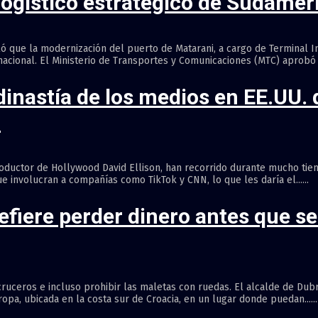
ogístico estratégico de Sudamér
ó que la modernización del puerto de Matarani, a cargo de Terminal I
nacional. El Ministerio de Transportes y Comunicaciones (MTC) aprobó la
a dinastía de los medios en EE.UU
»
 productor de Hollywood David Ellison, han recorrido durante mucho tiem
 involucran a compañías como TikTok y CNN, lo que les daría el......
efiere perder dinero antes que se
 cruceros e incluso prohibir las maletas con ruedas. El alcalde de Du
opa, ubicada en la costa sur de Croacia, en un lugar donde puedan......