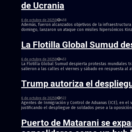
de Ucrania
6 de octubre de 2025
0
458
Además, fueron alcanzados objetivos de la infraestructura 
domingo, lanzaron un ataque con misiles hipersónicos Kinzha
La Flotilla Global Sumud de
6 de octubre de 2025
0
453
La Flotilla Global Sumud despierta protestas mundiales tr
salieron a las calles el viernes y sábado en respuesta al at
Trump autoriza el desplieg
6 de octubre de 2025
0
522
Agentes de Inmigración y Control de Aduanas (ICE), en el 
justificando el despliegue de soldados pese a la oposición 
Puerto de Matarani se expa