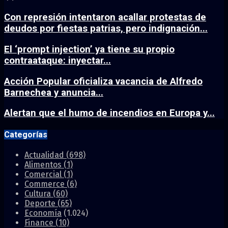
Con represión intentaron acallar protestas de
deudos por fiestas patrias, pero indignación...
El ‘prompt injection’ ya tiene su propio
contraataque: inyectar...
Acción Popular oficializa vacancia de Alfredo
Barnechea y anuncia...
Alertan que el humo de incendios en Europa y...
Categorías
Actualidad
(698)
Alimentos
(1)
Comercial
(1)
Commerce
(6)
Cultura
(60)
Deporte
(65)
Economía
(1.024)
Finance
(10)