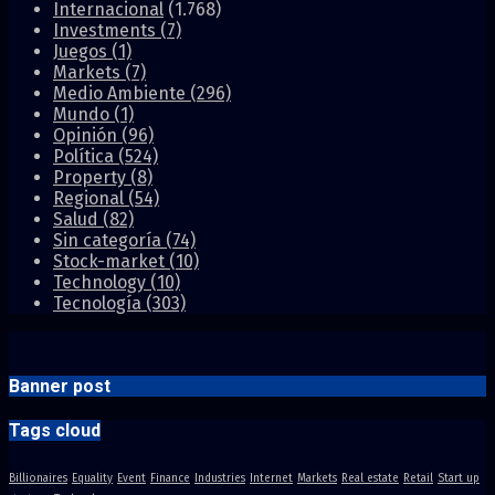
Internacional
(1.768)
Investments
(7)
Juegos
(1)
Markets
(7)
Medio Ambiente
(296)
Mundo
(1)
Opinión
(96)
Política
(524)
Property
(8)
Regional
(54)
Salud
(82)
Sin categoría
(74)
Stock-market
(10)
Technology
(10)
Tecnología
(303)
Banner post
Tags cloud
Billionaires
Equality
Event
Finance
Industries
Internet
Markets
Real estate
Retail
Start up