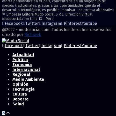
oferta periodística en el país, concentrada en un oligopolio de
medios tradicionales, gracias a las oportunidades que da el
desarrollo tecnológico, es posible impulsar una prensa alternativa
© Empresa Editora Mudo Social S.R.L. Direccion Virtual:
mudosocial.com Lima 13 - Perú
Facebook
Twitter
Instagram
Pinterest
Youtube
@2022 - mudosocial.com. Todos los derechos reservados
creado por
Richiweb
Facebook
Twitter
Instagram
Pinterest
Youtube
Actualidad
Política
Economía
Internacional
Regional
Medio Ambiente
Opinión
Tecnología
Cultura
Deporte
Salud