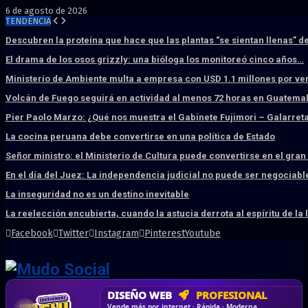
6 de agosto de 2026
TENDENCIA
Descubren la proteína que hace que las plantas “se sientan llenas” d
El drama de los osos grizzly: una bióloga los monitoreó cinco años…
Ministerio de Ambiente multa a empresa con USD 1.1 millones por ve
Volcán de Fuego seguirá en actividad al menos 72 horas en Guatema
Pier Paolo Marzo: ¿Qué nos muestra el Gabinete Fujimori – Galarret
La cocina peruana debe convertirse en una política de Estado
Señor ministro: el Ministerio de Cultura puede convertirse en el gra
En el día del Juez: La independencia judicial no puede ser negociabl
La inseguridad no es un destino inevitable
La reelección encubierta, cuando la astucia derrota al espíritu de la 
Facebook
Twitter
Instagram
Pinterest
Youtube
DISEÑO WEB
PROFESIONAL
HOSTING SSD
CRM & DASHBOARD
CORREO
CORPORATIVO
SÚPER RÁPIDO
A MEDIDA
Desd
Vende más por internet · Rápida · Moderna