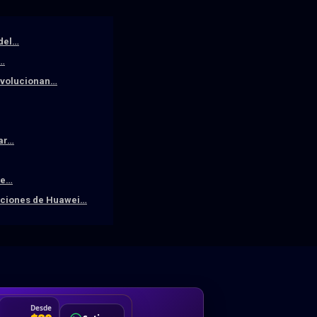
 del…
a…
revolucionan…
iar…
De…
raciones de Huawei…
DA
Desde