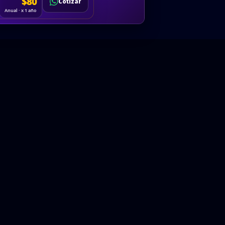
Cotizar
$80
Solicitar
Hablemos
Cotizar
ón
Anual · x 1 año