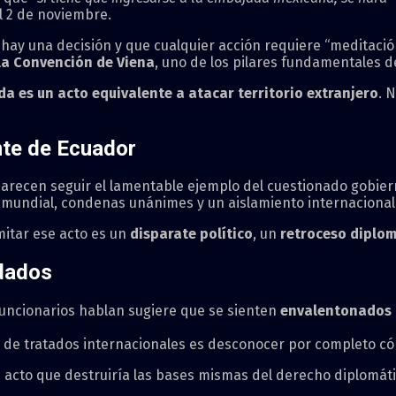
l 2 de noviembre.
ay una decisión y que cualquier acción requiere “meditación”
 la Convención de Viena
, uno de los pilares fundamentales de
a es un acto equivalente a atacar territorio extranjero
. 
nte de Ecuador
recen seguir el lamentable ejemplo del cuestionado gobierno
mundial, condenas unánimes y un aislamiento internacional 
mitar ese acto es un
disparate político
, un
retroceso diplo
ldados
uncionarios hablan sugiere que se sienten
envalentonados
ón de tratados internacionales es desconocer por completo có
 acto que destruiría las bases mismas del derecho diplomát