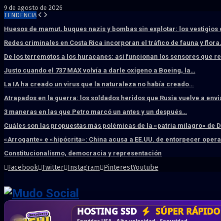
9 de agosto de 2026
TENDENCIA
Huesos de mamut, buques nazis y bombas sin explotar: los vestigios
Redes criminales en Costa Rica incorporan el tráfico de fauna y flor
De los terremotos a los huracanes: así funcionan los sensores que 
Justo cuando el 737 MAX volvía a darle oxígeno a Boeing, la…
La IA ha creado un virus que la naturaleza no había creado…
Atrapados en la guerra: los soldados heridos que Rusia vuelve a env
3 maneras en las que Petro marcó un antes y un después…
Cuáles son las propuestas más polémicas de la «patria milagro» de 
«Arrogante» e «hipócrita»: China acusa a EE.UU. de entorpecer ope
Constitucionalismo, democracia y representación
Facebook
Twitter
Instagram
Pinterest
Youtube
DISEÑO WEB
PROFESIONAL
HOSTING SSD
CRM & DASHBOARD
CORREO
CORPORATIVO
SÚPER RÁPIDO
A MEDI
Vende más por internet · Rápida · Moderna