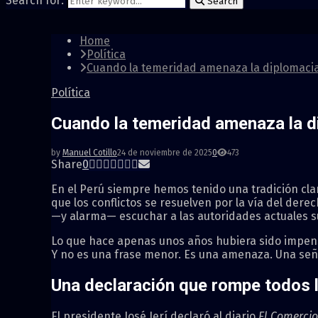
Search for:
Search
Home
Política
Cuando la temeridad amenaza la diplomacia
Política
Cuando la temeridad amenaza la d
by
Manuel Cotillo
24 de noviembre de 2025
0
473
Share
0
En el Perú siempre hemos tenido una tradición cla
que los conflictos se resuelven por la vía del derec
—y alarma— escuchar a las autoridades actuales su
Lo que hace apenas unos años hubiera sido impensa
Y no es una frase menor. Es una amenaza. Una señ
Una declaración que rompe todos l
El presidente José Jerí declaró al diario
El Comercio