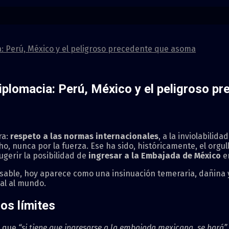
: Perú, México y el peligroso precedente que asoma
iplomacia: Perú, México y el peligroso p
ra:
respeto a las normas internacionales
, a la inviolabilid
ho, nunca por la fuerza. Ese ha sido, históricamente, el orgul
gerir la posibilidad de
ingresar a la Embajada de México
en
ble, hoy aparece como una insinuación temeraria, dañina y p
al al mundo.
os límites
que
“si tiene que ingresarse a la embajada mexicana, se hará”