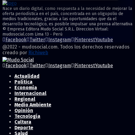
Nace un diario digital, como respuesta a la necesidad de mejorar la
oferta periodística en el país, concentrada en un oligopolio de
medios tradicionales, gracias a las oportunidades que da el
desarrollo tecnológico, es posible impulsar una prensa alternativa
© Empresa Editora Mudo Social S.R.L. Direccion Virtual:
mudosocial.com Lima 13 - Perú
Facebook
Twitter
Instagram
Pinterest
Youtube
@2022 - mudosocial.com. Todos los derechos reservados
creado por
Richiweb
Facebook
Twitter
Instagram
Pinterest
Youtube
Actualidad
Política
Economía
Internacional
Regional
Medio Ambiente
Opinión
Tecnología
Cultura
Deporte
Salud