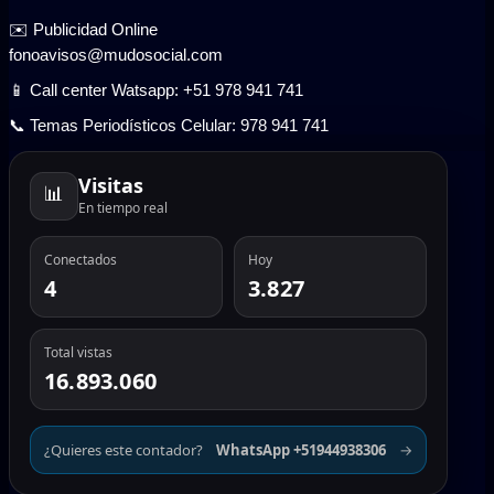
✉️ Publicidad Online
fonoavisos@mudosocial.com
📱 Call center Watsapp: +51 978 941 741
📞 Temas Periodísticos Celular: 978 941 741
Visitas
📊
En tiempo real
Conectados
Hoy
4
3.827
Total vistas
16.893.060
¿Quieres este contador?
WhatsApp +51944938306
→