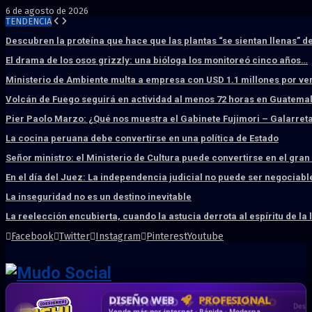
6 de agosto de 2026
TENDENCIA
Descubren la proteína que hace que las plantas “se sientan llenas” d
El drama de los osos grizzly: una bióloga los monitoreó cinco años…
Ministerio de Ambiente multa a empresa con USD 1.1 millones por ve
Volcán de Fuego seguirá en actividad al menos 72 horas en Guatema
Pier Paolo Marzo: ¿Qué nos muestra el Gabinete Fujimori – Galarret
La cocina peruana debe convertirse en una política de Estado
Señor ministro: el Ministerio de Cultura puede convertirse en el gra
En el día del Juez: La independencia judicial no puede ser negociabl
La inseguridad no es un destino inevitable
La reelección encubierta, cuando la astucia derrota al espíritu de la 
Facebook
Twitter
Instagram
Pinterest
Youtube
DISEÑO WEB
PROFESIONAL
HOSTING SSD
CRM & DASHBOARD
CORREO
CORPORATIVO
SÚPER RÁPIDO
A MEDIDA
Desd
Vende más por internet · Rápida · Moderna